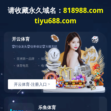
公告及通告 - [董事会召开日期] 董事会
会议召开日期
公告及通告
- [
董事会召开日期
]
董事会会议召开日期
上一条资讯：
截至二零二四年二月二十九日止之股份发行人的证
券变动月报表
下一条资讯：
举报政策
热线：
151-9017-0656