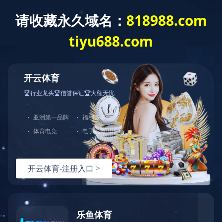
通函-【其他】致非登记股东之通知信函
及申请表格 -刊发二零二五年中期报告
通函-【其他】致非登记股东之通知信函及申请表格-刊发二零二
五年中期报告
上一条资讯：
通函-【其他】致登记股东之通知信函及回条 -刊发
二零二五年中期报告
下一条资讯：
截至二零二五年九月三十日止之股份发行人的证券
变动月报表
热线：
151-9017-0656