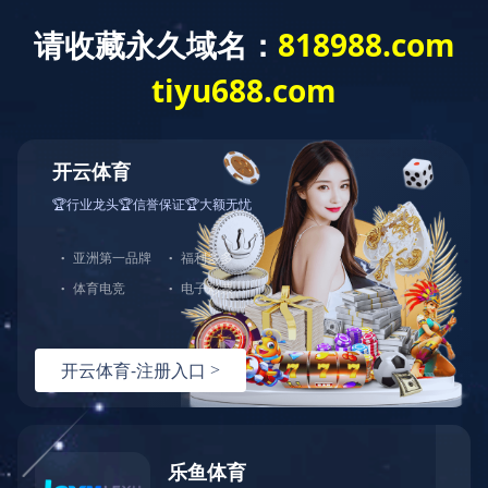
财务报表/环境、社会及管治资料 - [年
报] 年报 2019
财务报表
/
环境、社会及管治资料
- [
年报
]
年报
2019
上一条资讯：
截至二零二零年三月三十一日止之股份发行人的证
券变动月报表
下一条资讯：
举报政策
热线：
151-9017-0656